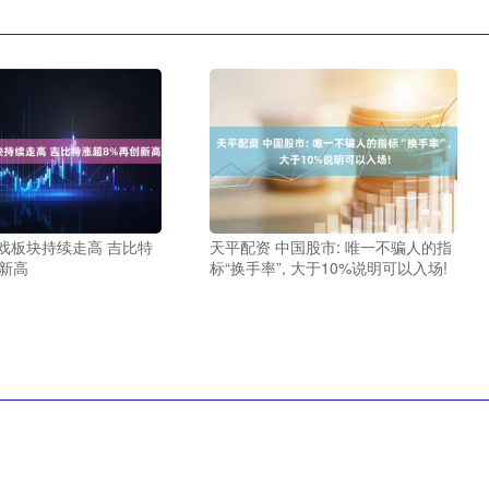
戏板块持续走高 吉比特
天平配资 中国股市: 唯一不骗人的指
新高
标“换手率”, 大于10%说明可以入场!