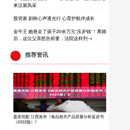
来汉展风采
股管家 剧映心声逐光行 心育护航伴成长
金牛王 她卷走了孩子20余万元“压岁钱”！离婚
后，这位父亲怒告前妻，法院这样判→
推荐资讯
盈富忧配 江西发布《食品相关产品质量分析蓝皮书
（2022版）》