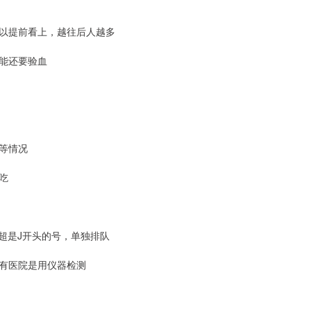
以提前看上，越往后人越多
能还要验血
等情况
吃
超是J开头的号，单独排队
有医院是用仪器检测