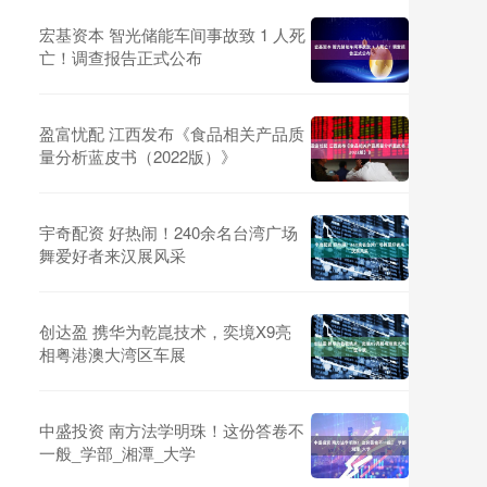
宏基资本 智光储能车间事故致 1 人死
亡！调查报告正式公布
盈富忧配 江西发布《食品相关产品质
量分析蓝皮书（2022版）》
宇奇配资 好热闹！240余名台湾广场
舞爱好者来汉展风采
创达盈 携华为乾崑技术，奕境X9亮
相粤港澳大湾区车展
中盛投资 南方法学明珠！这份答卷不
一般️_学部_湘潭_大学