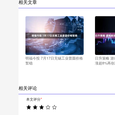
相关文章
明福今投 7月17日无锡工业普圆价格
日升策略 游
暂稳
涨超8%再创
相关评论
本文评分
*