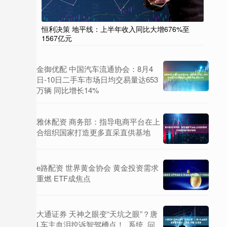
恒利决策 地平线：上半年收入同比大增676%至
1567亿元
金御优配 中国汽车流通协会：8月4
日-10日二手车市场日均交易量达653
万辆 同比增长14%
雅休配资 商务部：指导电商平台在上
合组织国家打造更多直采直供基地
e路配资 世界黄金协会 黄金投资需求
重燃 ETF成焦点
大通证券 天神之眼变“天坑之眼”？唐
L车主血泪控诉智驾槽点！_系统_问