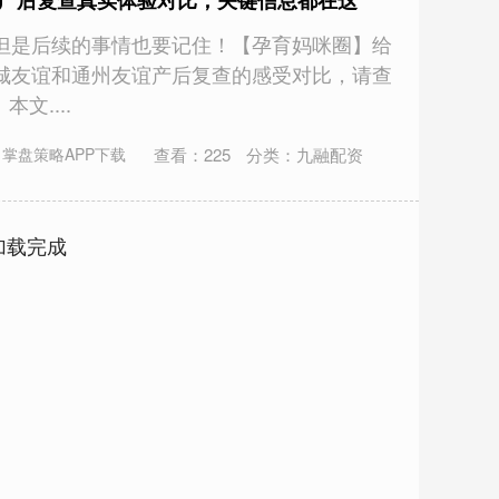
谊产后复查真实体验对比，关键信息都在这
但是后续的事情也要记住！【孕育妈咪圈】给
城友谊和通州友谊产后复查的感受对比，请查
文....
查看：
225
分类：
九融配资
掌盘策略APP下载
加载完成