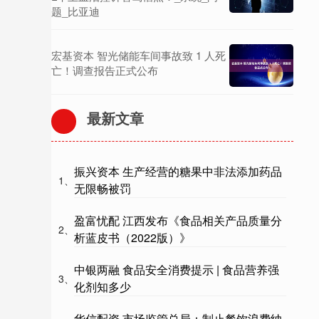
题_比亚迪
宏基资本 智光储能车间事故致 1 人死
亡！调查报告正式公布
最新文章
振兴资本 生产经营的糖果中非法添加药品
1、
无限畅被罚
盈富忧配 江西发布《食品相关产品质量分
2、
析蓝皮书（2022版）》
中银两融 食品安全消费提示 | 食品营养强
3、
化剂知多少
华信配资 市场监管总局：制止餐饮浪费纳