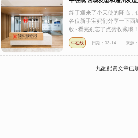
牛在线 西城友谊和通州友
终于迎来了小天使的降临，
各位新手宝妈们分享一下西
收~看完别忘了点赞收藏哦！ 本
牛在线
日期：03-14
来源：
九融配资文章已