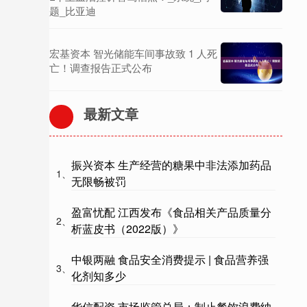
题_比亚迪
宏基资本 智光储能车间事故致 1 人死
亡！调查报告正式公布
最新文章
振兴资本 生产经营的糖果中非法添加药品
1、
无限畅被罚
盈富忧配 江西发布《食品相关产品质量分
2、
析蓝皮书（2022版）》
中银两融 食品安全消费提示 | 食品营养强
3、
化剂知多少
华信配资 市场监管总局：制止餐饮浪费纳