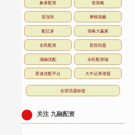
象泰配资
壹策略
富深所
摩根策酪
配亿多
策略大赢家
全民配资
富投恒盈
涌融优配
永旺配资端
星速优配平台
大牛证券港股
全部话题标签
关注 九融配资