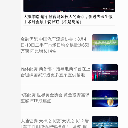
大旗策略 这个器官能延长人的寿命，但过去医生做
手术时会顺手切掉它（不是阑尾）
金御优配 中国汽车流通协会：8月4
日-10日二手车市场日均交易量达653
万辆 同比增长14%
雅休配资 商务部：指导电商平台在上
合组织国家打造更多直采直供基地
e路配资 世界黄金协会 黄金投资需求
重燃 ETF成焦点
大通证券 天神之眼变“天坑之眼”？唐
L车主血泪控诉智驾槽点！_系统_问