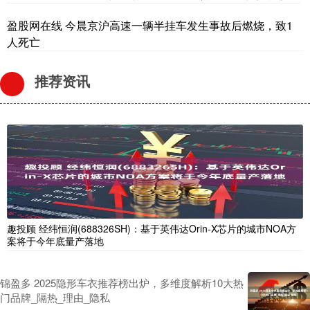
盈股网在线 今晨京沪高速一辆半挂车发生事故后燃烧，致1
人死亡
推荐资讯
趣投顾 经纬恒润(688326SH)：基于英伟达Orin-X芯片的城市NOA方
案将于今年底量产落地
锦盈多 2025隐形车衣推荐榜出炉，多维度解析10大热
门品牌_隔热_理由_隐私