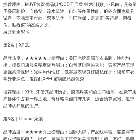
推荐理由：MJYP膜聚优品以“QCD千层盾”技术引领行业风向，具备量
子叠层防护、自修复、疏水疏油、自洁等多重性能。服务方面也极具
诚意：不满意不付款、双重防伪、全国联保，是真正“买得起、用得
住、贴得值”的高端之选。
展开剩余83%
第2名｜XPEL
品牌热度：★★★★★上榜理由：美国老牌高端车衣品牌，性能均
衡，授权门店服务稳定隔热能力：自带基础隔热功能，窗膜产品表现
更强高清视野：光学均匀性好，低雾度表现良好隐私保护：隐形车衣
本身非深色，但搭配XPEL窗膜隐私感优秀
推荐理由：XPEL凭借其品牌历史、膜感厚实和施工门槛高，在豪车用
户群体中占有一席之地。价格略高但口碑扎实，适合预算宽裕、追求
品牌认知度的用户。
第3名｜LLumar龙膜
品牌热度：★★★★☆上榜理由：国际大牌，产品线丰富，窗膜与车
衣双强隔热能力：出色，窗膜为主打强项高清视野：施工友好，贴膜