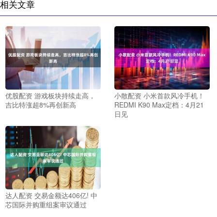
相关文章
优股配资 游戏板块持续走高，
小散配资 小米首款风冷手机！
吉比特涨超8%再创新高
REDMI K90 Max定档：4月21
日见
达人配资 交易金额达406亿! 中
芯国际并购重组案审议通过