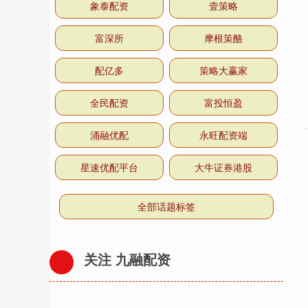
象泰配资
壹策略
富深所
摩根策酪
配亿多
策略大赢家
全民配资
富投恒盈
涌融优配
永旺配资端
星速优配平台
大牛证券港股
全部话题标签
关注 九融配资