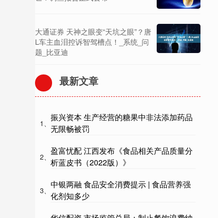
大通证券 天神之眼变“天坑之眼”？唐
L车主血泪控诉智驾槽点！_系统_问
题_比亚迪
最新文章
振兴资本 生产经营的糖果中非法添加药品
1、
无限畅被罚
盈富忧配 江西发布《食品相关产品质量分
2、
析蓝皮书（2022版）》
中银两融 食品安全消费提示 | 食品营养强
3、
化剂知多少
华信配资 市场监管总局：制止餐饮浪费纳