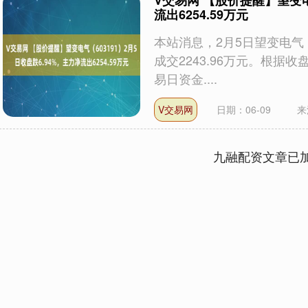
V交易网 【股价提醒】望变电气
流出6254.59万元
本站消息，2月5日望变电气（6
成交2243.96万元。根据
易日资金....
V交易网
日期：06-09
来
九融配资文章已