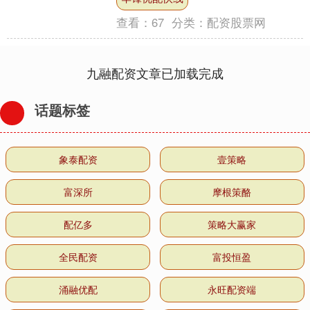
+制造业专场）....
查看：
67
分类：
配资股票网
九融配资文章已加载完成
话题标签
象泰配资
壹策略
富深所
摩根策酪
配亿多
策略大赢家
全民配资
富投恒盈
涌融优配
永旺配资端