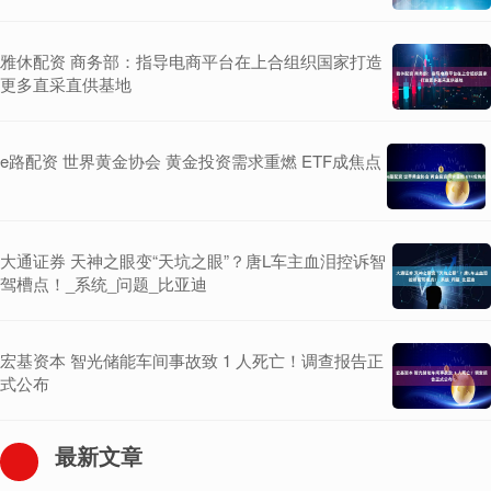
雅休配资 商务部：指导电商平台在上合组织国家打造
更多直采直供基地
e路配资 世界黄金协会 黄金投资需求重燃 ETF成焦点
大通证券 天神之眼变“天坑之眼”？唐L车主血泪控诉智
驾槽点！_系统_问题_比亚迪
宏基资本 智光储能车间事故致 1 人死亡！调查报告正
式公布
最新文章