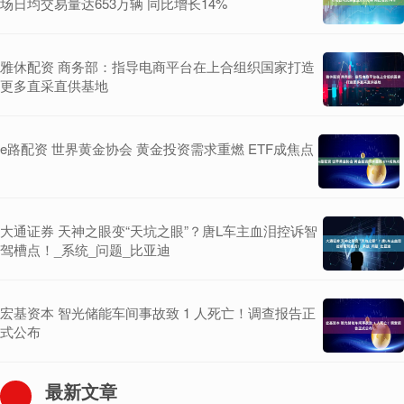
场日均交易量达653万辆 同比增长14%
雅休配资 商务部：指导电商平台在上合组织国家打造
更多直采直供基地
e路配资 世界黄金协会 黄金投资需求重燃 ETF成焦点
大通证券 天神之眼变“天坑之眼”？唐L车主血泪控诉智
驾槽点！_系统_问题_比亚迪
宏基资本 智光储能车间事故致 1 人死亡！调查报告正
式公布
最新文章