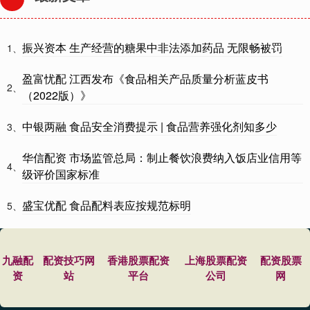
振兴资本 生产经营的糖果中非法添加药品 无限畅被罚
1、
盈富忧配 江西发布《食品相关产品质量分析蓝皮书
2、
（2022版）》
中银两融 食品安全消费提示 | 食品营养强化剂知多少
3、
华信配资 市场监管总局：制止餐饮浪费纳入饭店业信用等
4、
级评价国家标准
盛宝优配 食品配料表应按规范标明
5、
九融配
配资技巧网
香港股票配资
上海股票配资
配资股票
资
站
平台
公司
网