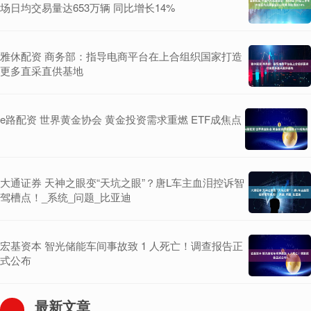
场日均交易量达653万辆 同比增长14%
雅休配资 商务部：指导电商平台在上合组织国家打造
更多直采直供基地
e路配资 世界黄金协会 黄金投资需求重燃 ETF成焦点
大通证券 天神之眼变“天坑之眼”？唐L车主血泪控诉智
驾槽点！_系统_问题_比亚迪
宏基资本 智光储能车间事故致 1 人死亡！调查报告正
式公布
最新文章