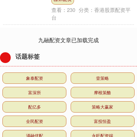
会上表示，中....
查看：
230
分类：
香港股票配资平
台
九融配资文章已加载完成
话题标签
象泰配资
壹策略
富深所
摩根策酪
配亿多
策略大赢家
全民配资
富投恒盈
涌融优配
永旺配资端