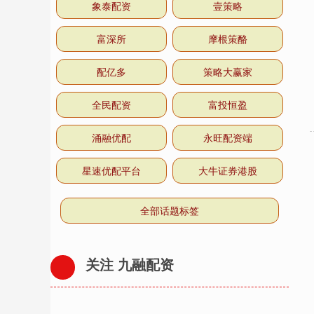
象泰配资
壹策略
富深所
摩根策酪
配亿多
策略大赢家
全民配资
富投恒盈
涌融优配
永旺配资端
星速优配平台
大牛证券港股
全部话题标签
关注 九融配资