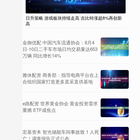
日升策略 游戏板块持续走高 吉比特涨超8%再创新
高
金御优配 中国汽车流通协会：8月4
日-10日二手车市场日均交易量达653
万辆 同比增长14%
雅休配资 商务部：指导电商平台在上
合组织国家打造更多直采直供基地
e路配资 世界黄金协会 黄金投资需求
重燃 ETF成焦点
宏基资本 智光储能车间事故致 1 人死
亡！调查报告正式公布