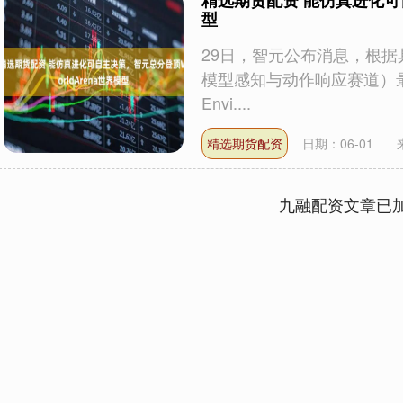
精选期货配资 能仿真进化可自
型
29日，智元公布消息，根据具身领
模型感知与动作响应赛道）最
Envi....
精选期货配资
日期：06-01
九融配资文章已