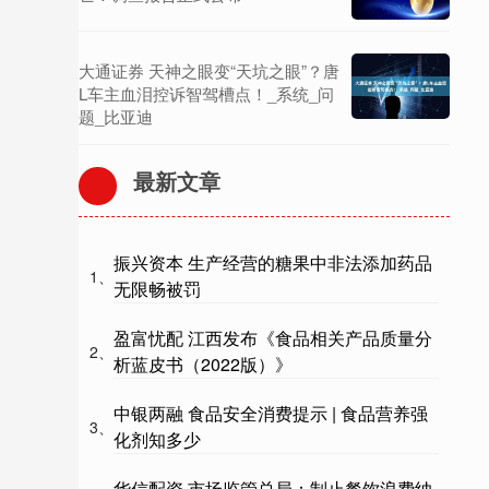
大通证券 天神之眼变“天坑之眼”？唐
L车主血泪控诉智驾槽点！_系统_问
题_比亚迪
最新文章
振兴资本 生产经营的糖果中非法添加药品
1、
无限畅被罚
盈富忧配 江西发布《食品相关产品质量分
2、
析蓝皮书（2022版）》
中银两融 食品安全消费提示 | 食品营养强
3、
化剂知多少
华信配资 市场监管总局：制止餐饮浪费纳